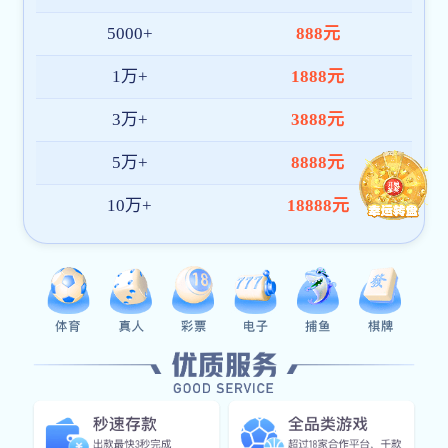
平台在安全合规、技术创新等领域屡获殊荣。
2023 年度安全认证奖
最具用户满意度平台
2024 年度行业推荐平台
年度数据科技应用奖